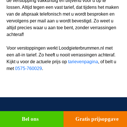
de verstopping vakkundig en blijvend voor u op te
lossen. Altijd tegen een vast tarief, dat tijdens het maken
van de afspraak telefonisch met u wordt besproken en
vervolgens per mail aan u wordt bevestigd. Zo weet u
altijd precies waar u aan toe bent, zonder verrassingen
achteraf!
Voor verstoppingen werkt Loodgieterbrummen.nl met
een all-in tarief. Zo heeft u nooit verrassingen achteraf.
Kijkt u voor de actuele prijs op
tarievenpagina
, of belt u
met
0575-760029
.
Verstopt toilet
Bel ons
Gratis prijsopgave
Spoelt het toilet niet meer door of komt het water zelfs