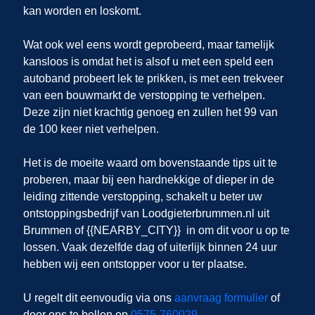
kan worden en loskomt.
Wat ook wel eens wordt geprobeerd, maar tamelijk
kansloos is omdat het is alsof u met een speld een
autoband probeert lek te prikken, is met een trekveer
van een bouwmarkt de verstopping te verhelpen.
Deze zijn niet krachtig genoeg en zullen het 99 van
de 100 keer niet verhelpen.
Het is de moeite waard om bovenstaande tips uit te
proberen, maar bij een hardnekkige of dieper in de
leiding zittende verstopping, schakelt u beter uw
ontstoppingsbedrijf van Loodgieterbrummen.nl uit
Brummen of {{NEARBY_CITY}} in om dit voor u op te
lossen. Vaak dezelfde dag of uiterlijk binnen 24 uur
hebben wij een ontstopper voor u ter plaatse.
U regelt dit eenvoudig via ons
aanvraag formulier
of
door ons te bellen op
0575-760029
.