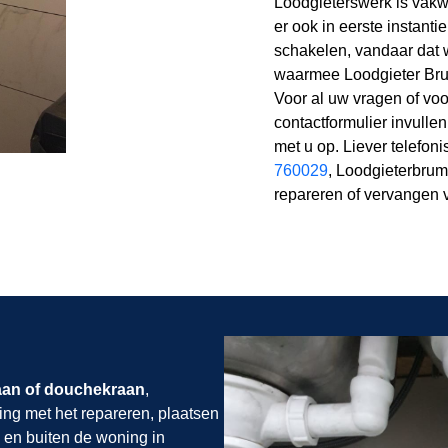
Loodgieterswerk is vakwe
er ook in eerste instanti
schakelen, vandaar dat 
waarmee Loodgieter Bru
Voor al uw vragen of vo
contactformulier invulle
met u op. Liever telefon
760029
, Loodgieterbrum
repareren of vervangen 
aan of douchekraan
,
ing met het repareren, plaatsen
 en buiten de woning in