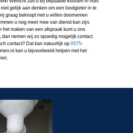
rk! Wellicht zult u bij bepaalde klussen in huis
e niet gelijk aan denken om een loodgieter in te
wij graag beknopt met u willen doornemen
mmen u nog meer mee van dienst kan zijn.
or het maken van een afspraak kunt u ons
n, dan nemen wij zo spoedig mogelijk contact
isch contact? Dat kan natuurlijk op
0575-
men.nl kan u bijvoorbeeld helpen met het
van;