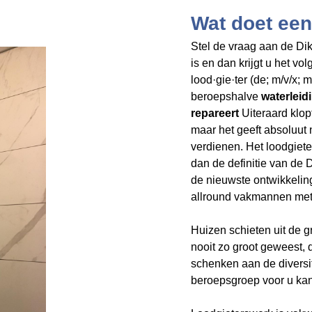
Wat doet een
Stel de vraag aan de Dik
is en dan krijgt u het v
lood·gie·ter (de; m/v/x;
beroepshalve
waterleidi
repareert
Uiteraard klop
maar het geeft
absoluut 
verdienen. Het loodgiet
dan de definitie van de
de nieuwste ontwikkelin
allround vakmannen met 
Huizen schieten uit de 
nooit zo groot geweest,
schenken aan de divers
beroepsgroep voor u kan