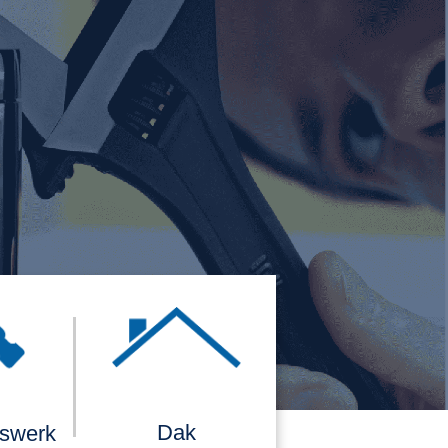
Dak
rswerk